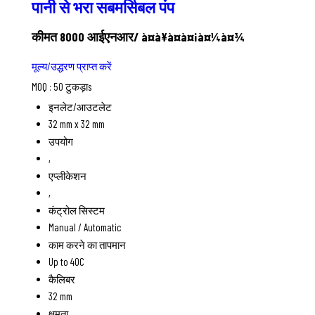
पानी से भरा सबमर्सिबल पंप
कीमत 8000 आईएनआर
/ à¤à¥à¤à¤¡à¤¼à¤¾
मूल्य/उद्धरण प्राप्त करें
MOQ :
50 टुकड़ाs
इनलेट/आउटलेट
32 mm x 32 mm
उपयोग
,
एप्लीकेशन
,
कंट्रोल सिस्टम
Manual / Automatic
काम करने का तापमान
Up to 40C
कैलिबर
32 mm
क्षमता