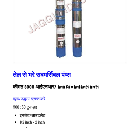
तेल से भरे सबमर्सिबल पंप्स
कीमत 8000 आईएनआर
/ à¤à¥à¤à¤¡à¤¼à¤¾
मूल्य/उद्धरण प्राप्त करें
MOQ :
50 टुकड़ाs
इनलेट/आउटलेट
1/2 inch - 2 inch